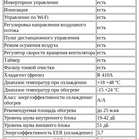
Инверторное управление
есть
Ионизация
есть
Управление по Wi-Fi
есть
Регулировка направления воздушного
есть
потока
Пульт дистанционного управления
есть
Режим осушения воздуха
есть
Регулятор скорости вращения вентилятора
есть
Таймер
есть
Фильтр тонкой очистки
есть
Хладагент (фреон)
R 410А
Диапазон температур при охлаждении
+18 +48 °C
Диапазон температур при обогреве
-15 +24 °C
Класс энергоэффективности охлаждение/
A/A
обогрев
Рекомендуемая площадь обогрева
до 25 м.кв
Уровень шума внутреннего блока
19-42 дБ
Уровень шума внешнего блока
51 дБ
Энергоэффективность EER (охлаждение)
3,7