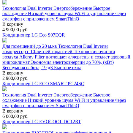
Технология Dual Inverter Энергосбережение Быстрое
охлаждение Низкий уровень шума Wi-Fi и управление через
смартфон с приложением SmartThinQ
В корзину
4 900,00
руб.
Кондиционер LG Eco S07EQR
Для помещений до 20 м.кв Технология Dual Inverter
компрессор с 10-летней гарантией Технология очистки
воздуха Allergy Filter поглощает аллергены и создает здоровый
микроклимат Экономия электроэнергии до 70%, (кВт)
Бесшумная работа, 19 дБ Быстрое охла
В корзину
2 900,00
руб.
Кондиционер LG ECO SMART PC24SQ
Технология Dual Inverter Энергосбережение Быстрое
охлаждение Низкий уровень шума Wi-Fi и управление через
смартфон с приложением SmartThinQ
В корзину
6 000,00
руб.
Кондиционер LG EVOCOOL DC12RT
Кондиционер EVOCOOL с энергоэффективностью А,