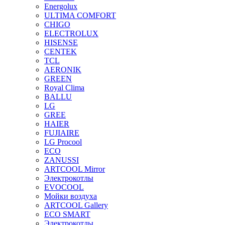
Energolux
ULTIMA COMFORT
CHIGO
ELECTROLUX
HISENSE
CENTEK
TCL
AERONIK
GREEN
Royal Clima
BALLU
LG
GREE
HAIER
FUJIAIRE
LG Procool
ECO
ZANUSSI
ARTCOOL Mirror
Электрокотлы
EVOCOOL
Мойки воздуха
ARTCOOL Gallery
ECO SMART
Электрокотлы