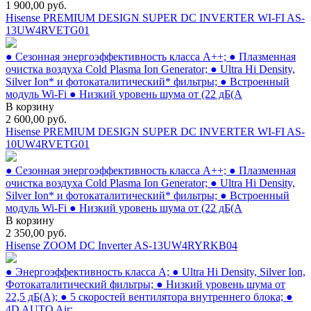
1 900,00
руб.
Hisense PREMIUM DESIGN SUPER DC INVERTER WI-FI AS-
13UW4RVETG01
● Сезонная энергоэффективность класса А++; ● Плазменная
очистка воздуха Cold Plasma Ion Generator; ● Ultra Hi Density,
Silver Ion* и фотокаталитический* фильтры; ● Встроенный
модуль Wi-Fi ● Низкий уровень шума от (22 дБ(А
В корзину
2 600,00
руб.
Hisense PREMIUM DESIGN SUPER DC INVERTER WI-FI AS-
10UW4RVETG01
● Сезонная энергоэффективность класса А++; ● Плазменная
очистка воздуха Cold Plasma Ion Generator; ● Ultra Hi Density,
Silver Ion* и фотокаталитический* фильтры; ● Встроенный
модуль Wi-Fi ● Низкий уровень шума от (22 дБ(А
В корзину
2 350,00
руб.
Hisense ZOOM DC Inverter AS-13UW4RYRKB04
● Энергоэффективность класса А; ● Ultra Hi Density, Silver Ion,
Фотокаталитический фильтры; ● Низкий уровень шума от
22,5 дБ(А); ● 5 скоростей вентилятора внутреннего блока; ●
4D AUTO Air;