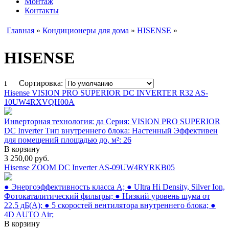
Монтаж
Контакты
Главная
»
Кондиционеры для дома
»
HISENSE
»
HISENSE
Сортировка:
1
Hisense VISION PRO SUPERIOR DC INVERTER R32 AS-
10UW4RXVQH00A
Инверторная технология: да Серия: VISION PRO SUPERIOR
DC Inverter Тип внутреннего блока: Настенный Эффективен
для помещений площадью до, м²: 26
В корзину
3 250,00
руб.
Hisense ZOOM DC Inverter AS-09UW4RYRKB05
● Энергоэффективность класса А; ● Ultra Hi Density, Silver Ion,
Фотокаталитический фильтры; ● Низкий уровень шума от
22,5 дБ(А); ● 5 скоростей вентилятора внутреннего блока; ●
4D AUTO Air;
В корзину