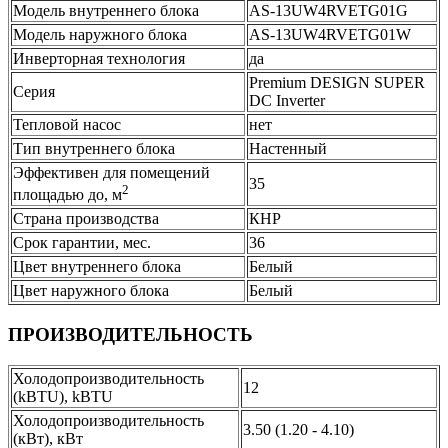
Модель внутреннего блока
AS-13UW4RVETG01G
Модель наружного блока
AS-13UW4RVETG01W
Инверторная технология
да
Premium DESIGN SUPER
Серия
DC Inverter
Тепловой насос
нет
Тип внутреннего блока
Настенный
Эффективен для помещений
35
2
площадью до, м
Страна производства
КНР
Срок гарантии, мес.
36
Цвет внутреннего блока
Белый
Цвет наружного блока
Белый
ПРОИЗВОДИТЕЛЬНОСТЬ
Холодопроизводительность
12
(kBTU), kBTU
Холодопроизводительность
3.50 (1.20 - 4.10)
(кВт), кВт