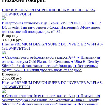
Hisense VISION PRO SUPERIOR DC INVERTER R32 AS-
13UW4RXVQH01
Инверторная технология: да Серия: VISION PRO SUPERIOR
DC Inverter Тип внутреннего блока: Настенный Эффективен
для помещений площадью до, м²: 35
В корзину
3 450,00
руб.
Hisense PREMIUM DESIGN SUPER DC INVERTER WI-FI AS-
13UW4RVETG01
● Сезонная энергоэффективность класса А++; ● Плазменная
очистка воздуха Cold Plasma Ion Generator; ● Ultra Hi Density,
Silver Ion* и фотокаталитический* фильтры; ● Встроенный
модуль Wi-Fi ● Низкий уровень шума от (22 дБ(А
В корзину
2 600,00
руб.
Hisense PREMIUM DESIGN SUPER DC INVERTER WI-FI AS-
10UW4RVETG01
● Сезонная энергоэффективность класса А++; ● Плазменная
очистка воздуха Cold Plasma Ion Generator; ● Ultra Hi Density,
Silver Ion* и фотокаталитический* фильтры; ● Встроенный