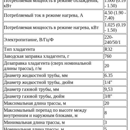
Потребляемая мощность в режиме охлаждения,
1.000 (0.19
кВт
- 1.50)
4.50 (1.90 -
Потребляемый ток в режиме нагрева, А
7.40)
1.025 (0.19
Потребляемая мощность в режиме нагрева, кВт
- 1.50)
220-
Электропитание, В/Гц/Ф
240/50/1
Тип хладагента
R32
Заводская заправка хладагента, г
760
Дозаправка хладагента (сверх номинальной
20
длины трассы), г/м
Диаметр жидкостной трубы, мм
6.35
Диаметр жидкостной трубы, дюйм
1/4"
Диаметр газовой трубы, мм
9,53
Диаметр газовой трубы, дюйм
3/8"
Максимальная длина трассы, м
20
Максимальный перепад по высоте между
8
внутренним и наружным блоками, м
Минимальная длина трассы, м
3
Номинальная длина трассы, м
5