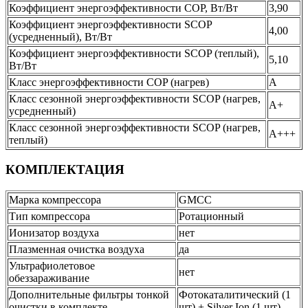
Коэффициент энергоэффективности COP, Вт/Вт
3,90
Коэффициент энергоэффективности SCOP
4,00
(усредненный), Вт/Вт
Коэффициент энергоэффективности SCOP (теплый),
5,10
Вт/Вт
Класс энергоэффективности COP (нагрев)
A
Класс сезонной энергоэффективности SCOP (нагрев,
A+
усредненный)
Класс сезонной энергоэффективности SCOP (нагрев,
A+++
теплый)
КОМПЛЕКТАЦИЯ
Марка компрессора
GMCC
Тип компрессора
Ротационный
Ионизатор воздуха
нет
Плазменная очистка воздуха
да
Ультрафиолетовое
нет
обеззараживание
Дополнительные фильтры тонкой
Фотокаталитический (1
очистки в комплекте
шт) + Silver Ion (1 шт)