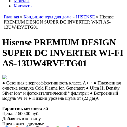
Монтаж
Контакты
Главная
»
Кондиционеры для дома
»
HISENSE
» Hisense
PREMIUM DESIGN SUPER DC INVERTER WI-FI AS-
13UW4RVETG01
Hisense PREMIUM DESIGN
SUPER DC INVERTER WI-FI
AS-13UW4RVETG01
● Сезонная энергоэффективность класса А++; ● Плазменная
очистка воздуха Cold Plasma Ion Generator; ● Ultra Hi Density,
Silver Ion* и фотокаталитический* фильтры; ● Встроенный
модуль Wi-Fi ● Низкий уровень шума от (22 дБ(А
Гарантия, месяцев:
36
Цена:
2 600,00
руб.
Добавить в корзину
Предложить друзьям: