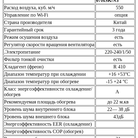
07HSK/N3
Расход воздуха, куб. м/ч
550
Управление по Wi-Fi
опция
Страна производителя
Китай
Гарантийный срок
3 года
Режим осушения воздуха
есть
Регулятор скорости вращения вентилятора
есть
.Электропитание
220-240/1/50
Фильтр тонкой очистки
есть
Хладагент (фреон)
R 410
Диапазон температур при охлаждении
+16 +53°C
Диапазон температур при обогреве
-15 +24 °C
Класс энергоэффективности охлаждение/
A
обогрев
Рекомендуемая площадь обогрева
до 22 м.кв
Уровень шума внутреннего блока
22— 38 дБ
Уровень шума внешнего блока
43дБ
Энергоэффективность EER (охлаждение)
Энергоэффективность COP (обогрев)