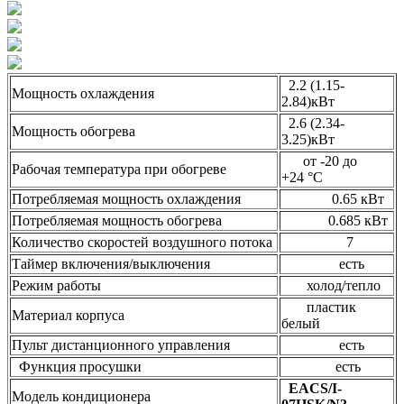
2.2 (1.15-
Мощность охлаждения
2.84)кВт
2.6 (2.34-
Мощность обогрева
3.25)кВт
от -20 до
Рабочая температура при обогреве
+24 °C
Потребляемая мощность охлаждения
0.65 кВт
Потребляемая мощность обогрева
0.685 кВт
Количество скоростей воздушного потока
7
Таймер включения/выключения
есть
Режим работы
холод/тепло
пластик
Материал корпуса
белый
Пульт дистанционного управления
есть
Функция просушки
есть
EACS/I-
Модель кондиционера