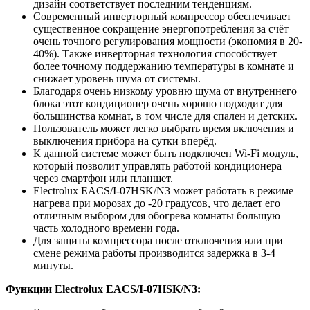
дизайн соответствует последним тенденциям.
Современный инверторный компрессор обеспечивает
существенное сокращение энергопотребления за счёт
очень точного регулирования мощности (экономия в 20-
40%). Также инверторная технология способствует
более точному поддержанию температуры в комнате и
снижает уровень шума от системы.
Благодаря очень низкому уровню шума от внутреннего
блока этот кондиционер очень хорошо подходит для
большинства комнат, в том числе для спален и детских.
Пользователь может легко выбрать время включения и
выключения прибора на сутки вперёд.
К данной системе может быть подключен Wi-Fi модуль,
который позволит управлять работой кондиционера
через смартфон или планшет.
Electrolux EACS/I-07HSK/N3 может работать в режиме
нагрева при морозах до -20 градусов, что делает его
отличным выбором для обогрева комнаты большую
часть холодного времени года.
Для защиты компрессора после отключения или при
смене режима работы производится задержка в 3-4
минуты.
Функции Electrolux EACS/I-07HSK/N3: