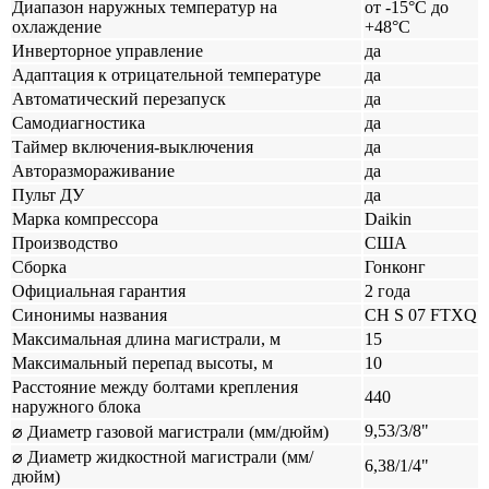
Диапазон наружных температур на
от -15°С до
охлаждение
+48°С
Инверторное управление
да
Адаптация к отрицательной температуре
да
Автоматический перезапуск
да
Cамодиагностика
да
Таймер включения-выключения
да
Авторазмораживание
да
Пульт ДУ
да
Марка компрессора
Daikin
Производство
США
Сборка
Гонконг
Официальная гарантия
2 года
Синонимы названия
CH S 07 FTXQ
Максимальная длина магистрали, м
15
Максимальный перепад высоты, м
10
Расстояние между болтами крепления
440
наружного блока
9,53/3/8"
⌀ Диаметр газовой магистрали (мм/дюйм)
⌀ Диаметр жидкостной магистрали (мм/
6,38/1/4"
дюйм)