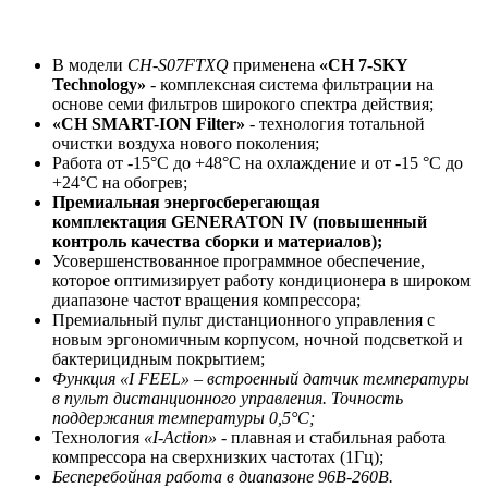
В модели
CH-S07FTXQ
применена
«CH 7-SKY
Technology»
- комплексная система фильтрации на
основе семи фильтров широкого спектра действия;
«CH SMART-ION Filter»
- технология тотальной
очистки воздуха нового поколения;
Работа от -15°С до +48°С на охлаждение и от -15 °С до
+24°С на обогрев;
Премиальная энергосберегающая
комплектация GENERATON IV (повышенный
контроль качества сборки и материалов);
Усовершенствованное программное обеспечение,
которое оптимизирует работу кондиционера в широком
диапазоне частот вращения компрессора;
Премиальный пульт дистанционного управления с
новым эргономичным корпусом, ночной подсветкой и
бактерицидным покрытием;
Функция «I FEEL» – встроенный датчик температуры
в пульт дистанционного управления. Точность
поддержания температуры 0,5°С;
Технология
«I-Action»
- плавная и стабильная работа
компрессора на сверхнизких частотах (1Гц);
Бесперебойная работа в диапазоне 96В-260В.