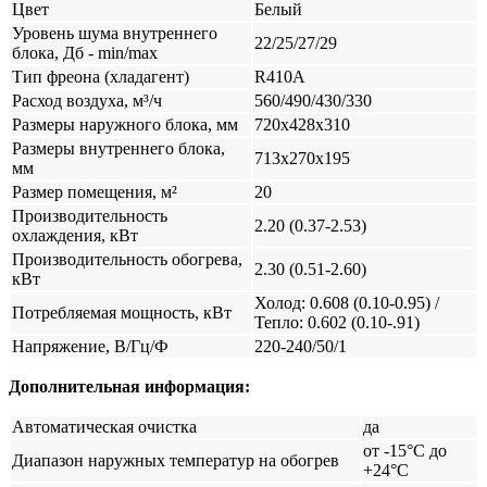
Цвет
Белый
Уровень шума внутреннего
22/25/27/29
блока, Дб - min/max
Тип фреона (хладагент)
R410A
Расход воздуха, м³/ч
560/490/430/330
Размеры наружного блока, мм
720х428х310
Размеры внутреннего блока,
713х270х195
мм
Размер помещения, м²
20
Производительность
2.20 (0.37-2.53)
охлаждения, кВт
Производительность обогрева,
2.30 (0.51-2.60)
кВт
Холод: 0.608 (0.10-0.95) /
Потребляемая мощность, кВт
Тепло: 0.602 (0.10-.91)
Напряжение, В/Гц/Ф
220-240/50/1
Дополнительная информация:
Автоматическая очистка
да
от -15°С до
Диапазон наружных температур на обогрев
+24°С